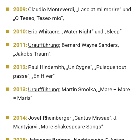
2009:
Claudio Monteverdi, „Lasciat mi morire” und
„O Teseo, Teseo mio”,
2010:
Eric Whitacre, „Water Night” und „Sleep”
2011:
Uraufführung:
Bernard Wayne Sanders,
„Jakobs Traum“,
2012:
Paul Hindemith, „Un Cygne“, „Puisque tout
passe“, „En Hiver“
2013:
Uraufführung:
Martin Smolka, „Mare + Mare
= Maria“
2014:
Josef Rheinberger „Cantus Missae“, J.
Mäntyjärvi „More Shakespeare Songs“
2015:
Johannes Brahms „Nachtwache I“, Anton