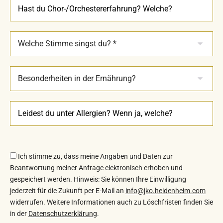
i
t
t
e
l
a
s
s
e
d
i
Ich stimme zu, dass meine Angaben und Daten zur
e
Beantwortung meiner Anfrage elektronisch erhoben und
s
gespeichert werden. Hinweis: Sie können Ihre Einwilligung
e
jederzeit für die Zukunft per E­-Mail an
info@jko.heidenheim.com
s
widerrufen. Weitere Informationen auch zu Löschfristen finden Sie
in der
Datenschutzerklärung
.
F