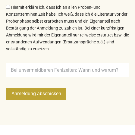
e
Hiermit erkläre ich, dass ich an allen Proben- und
l
Konzertterminen Zeit habe. Ich weiß, dass ich die Literatur vor der
d
Probenphase selbst erarbeiten muss und ein Eigenanteil nach
Bestätigung der Anmeldung zu zahlen ist. Bei einer kurzfristigen
l
Abmeldung wird mir der Eigenanteil nur teilweise erstattet bzw. die
e
entstandenen Aufwendungen (Ersatzansprüche o.ä.) sind
e
vollständig zu ersetzen.
r
.